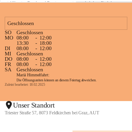
viel Neugier, Freude und Begeisterung mitgemacht haben. Ihr habt 
a
z
diese Naturwoche zu etwas ganz Besonderem gemacht! 💚🌿😊
Geschlossen
SO
Geschlossen
+1
MO
08:00
-
12:00
13:30
-
18:00
DI
08:00
-
12:00
MI
Geschlossen
DO
08:00
-
12:00
FR
08:00
-
12:00
SA
Geschlossen
Mariä Himmelfahrt:
Die Öffnungszeiten können an diesem Feiertag abweichen.
Zuletzt bearbeitet: 18.02.2025
Unser Standort
Triester Straße 57, 8073 Feldkirchen bei Graz, AUT