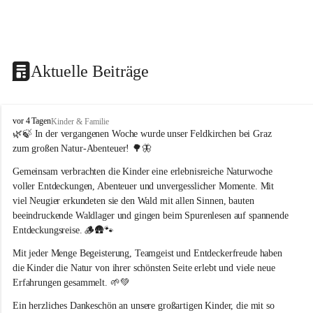
Aktuelle Beiträge
F
vor 4 Tagen
Kinder & Familie
e
🌿🍃 In der vergangenen Woche wurde unser Feldkirchen bei Graz 
l
zum großen Natur-Abenteuer! 🌳🦋
d
k
Gemeinsam verbrachten die Kinder eine erlebnisreiche Naturwoche 
i
voller Entdeckungen, Abenteuer und unvergesslicher Momente. Mit 
r
viel Neugier erkundeten sie den Wald mit allen Sinnen, bauten 
c
beeindruckende Waldlager und gingen beim Spurenlesen auf spannende 
h
Entdeckungsreise. 🪵🛖🐾
e
n
Mit jeder Menge Begeisterung, Teamgeist und Entdeckerfreude haben 
b
die Kinder die Natur von ihrer schönsten Seite erlebt und viele neue 
e
Erfahrungen gesammelt. 🌱💚
i
G
Ein herzliches Dankeschön an unsere großartigen Kinder, die mit so 
r