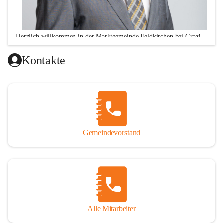
Herzlich willkommen in der Marktgemeinde Feldkirchen bei Graz!
Ich freue mich über Ihren Besuch auf unserer CITIES-Seite 
Kontakte
und hoffe, dass wir Ihnen mit unseren Informationen zu 
vielen wichtigen Themen ausreichend Auskunft geben 
können. Darüber hinaus stehe ich Ihnen zu meinen 
Sprechstunden, Montag von 16.00 bis 18.00 Uhr und 
Donnerstag von 10.00 - 12.00 Uhr sowie nach telefonischer 
Terminvereinbarung, jederzeit für persönliche Anfragen zur 
Gemeindevorstand
Verfügung!
Alle Mitarbeiter