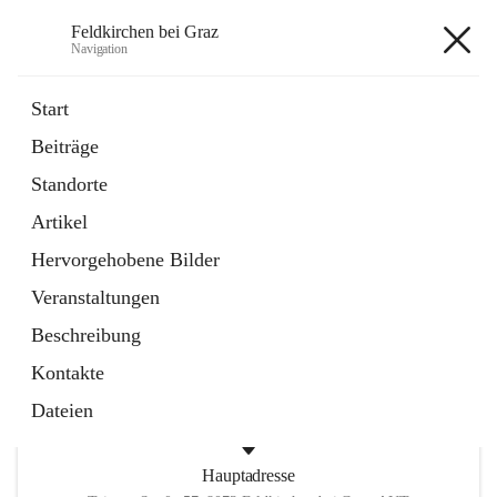
Feldkirchen bei Graz
Navigation
Feldkirchen bei Graz
Start
Beiträge
öffnet
Amtstafel
Standorte
in
Externe Webseite
neuem
Artikel
Tab
öffnet
Abfallwirtschaft
in
Externe Webseite
Hervorgehobene Bilder
neuem
Tab
Veranstaltungen
+4
Beschreibung
Kontakte
Dateien
Hauptadresse