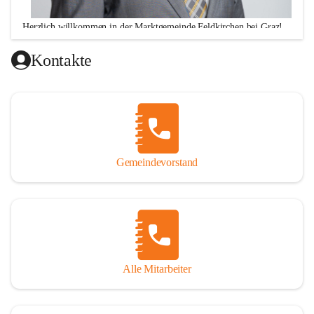
Herzlich willkommen in der Marktgemeinde Feldkirchen bei Graz!
Ich freue mich über Ihren Besuch auf unserer CITIES-Seite 
Kontakte
und hoffe, dass wir Ihnen mit unseren Informationen zu 
vielen wichtigen Themen ausreichend Auskunft geben 
können. Darüber hinaus stehe ich Ihnen zu meinen 
Sprechstunden, Montag von 16.00 bis 18.00 Uhr und 
Donnerstag von 10.00 - 12.00 Uhr sowie nach telefonischer 
Terminvereinbarung, jederzeit für persönliche Anfragen zur 
Gemeindevorstand
Verfügung!
Alle Mitarbeiter