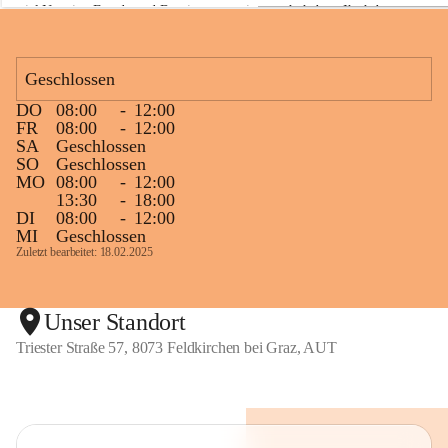
viel Neugier, Freude und Begeisterung mitgemacht haben. Ihr habt 
a
z
diese Naturwoche zu etwas ganz Besonderem gemacht! 💚🌿😊
Geschlossen
DO
08:00
-
12:00
+1
FR
08:00
-
12:00
SA
Geschlossen
SO
Geschlossen
MO
08:00
-
12:00
13:30
-
18:00
DI
08:00
-
12:00
MI
Geschlossen
Zuletzt bearbeitet: 18.02.2025
Unser Standort
Triester Straße 57, 8073 Feldkirchen bei Graz, AUT