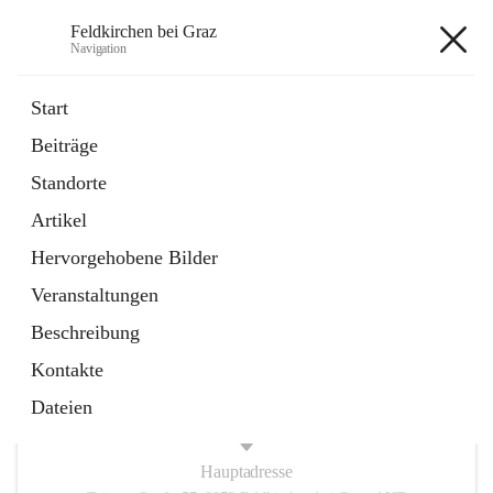
Feldkirchen bei Graz
Navigation
Feldkirchen bei Graz
Start
Beiträge
öffnet
Amtstafel
Standorte
in
Externe Webseite
neuem
Artikel
Tab
öffnet
Abfallwirtschaft
in
Externe Webseite
Hervorgehobene Bilder
neuem
Tab
Veranstaltungen
+4
Beschreibung
Kontakte
Dateien
Hauptadresse