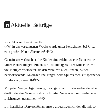
Aktuelle Beiträge
F
vor 21 Stunden
Kinder & Familie
e
🌿🍃 In der vergangenen Woche wurde unser Feldkirchen bei Graz 
l
zum großen Natur-Abenteuer! 🌳🦋
d
k
Gemeinsam verbrachten die Kinder eine erlebnisreiche Naturwoche 
i
voller Entdeckungen, Abenteuer und unvergesslicher Momente. Mit 
r
viel Neugier erkundeten sie den Wald mit allen Sinnen, bauten 
c
beeindruckende Waldlager und gingen beim Spurenlesen auf spannende 
h
Entdeckungsreise. 🪵🛖🐾
e
n
Mit jeder Menge Begeisterung, Teamgeist und Entdeckerfreude haben 
b
die Kinder die Natur von ihrer schönsten Seite erlebt und viele neue 
e
Erfahrungen gesammelt. 🌱💚
i
G
Ein herzliches Dankeschön an unsere großartigen Kinder, die mit so 
r