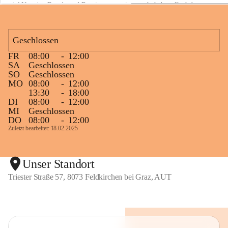
viel Neugier, Freude und Begeisterung mitgemacht haben. Ihr habt 
a
z
diese Naturwoche zu etwas ganz Besonderem gemacht! 💚🌿😊
Geschlossen
FR
08:00
-
12:00
+1
SA
Geschlossen
SO
Geschlossen
MO
08:00
-
12:00
13:30
-
18:00
DI
08:00
-
12:00
MI
Geschlossen
DO
08:00
-
12:00
Zuletzt bearbeitet: 18.02.2025
Unser Standort
Triester Straße 57, 8073 Feldkirchen bei Graz, AUT