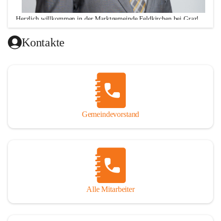
Herzlich willkommen in der Marktgemeinde Feldkirchen bei Graz!
Ich freue mich über Ihren Besuch auf unserer CITIES-Seite 
Kontakte
und hoffe, dass wir Ihnen mit unseren Informationen zu 
vielen wichtigen Themen ausreichend Auskunft geben 
können. Darüber hinaus stehe ich Ihnen zu meinen 
Sprechstunden, Montag von 16.00 bis 18.00 Uhr und 
Donnerstag von 10.00 - 12.00 Uhr sowie nach telefonischer 
Terminvereinbarung, jederzeit für persönliche Anfragen zur 
Gemeindevorstand
Verfügung!
Alle Mitarbeiter