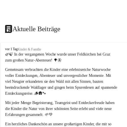
Aktuelle Beiträge
F
vor 1 Tag
Kinder & Familie
e
🌿🍃 In der vergangenen Woche wurde unser Feldkirchen bei Graz 
l
zum großen Natur-Abenteuer! 🌳🦋
d
k
Gemeinsam verbrachten die Kinder eine erlebnisreiche Naturwoche 
i
voller Entdeckungen, Abenteuer und unvergesslicher Momente. Mit 
r
viel Neugier erkundeten sie den Wald mit allen Sinnen, bauten 
c
beeindruckende Waldlager und gingen beim Spurenlesen auf spannende 
h
Entdeckungsreise. 🪵🛖🐾
e
n
Mit jeder Menge Begeisterung, Teamgeist und Entdeckerfreude haben 
b
die Kinder die Natur von ihrer schönsten Seite erlebt und viele neue 
e
Erfahrungen gesammelt. 🌱💚
i
G
Ein herzliches Dankeschön an unsere großartigen Kinder, die mit so 
r