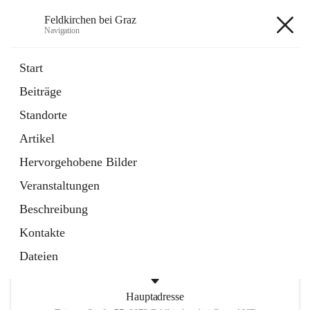
Feldkirchen bei Graz
Navigation
Feldkirchen bei Graz
Start
Beiträge
öffnet
Amtstafel
Standorte
in
Externe Webseite
neuem
Artikel
Tab
öffnet
Abfallwirtschaft
in
Externe Webseite
Hervorgehobene Bilder
neuem
Tab
Veranstaltungen
+4
Beschreibung
Kontakte
Dateien
Hauptadresse