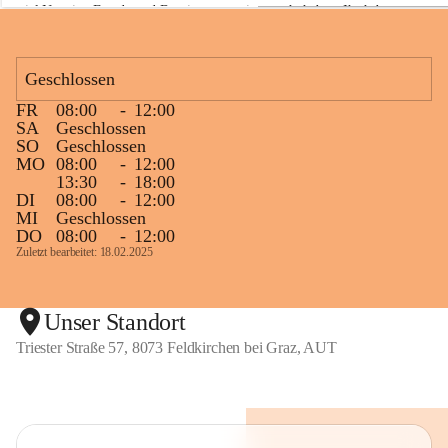
viel Neugier, Freude und Begeisterung mitgemacht haben. Ihr habt 
a
z
diese Naturwoche zu etwas ganz Besonderem gemacht! 💚🌿😊
Geschlossen
FR
08:00
-
12:00
+1
SA
Geschlossen
SO
Geschlossen
MO
08:00
-
12:00
13:30
-
18:00
DI
08:00
-
12:00
MI
Geschlossen
DO
08:00
-
12:00
Zuletzt bearbeitet: 18.02.2025
Unser Standort
Triester Straße 57, 8073 Feldkirchen bei Graz, AUT