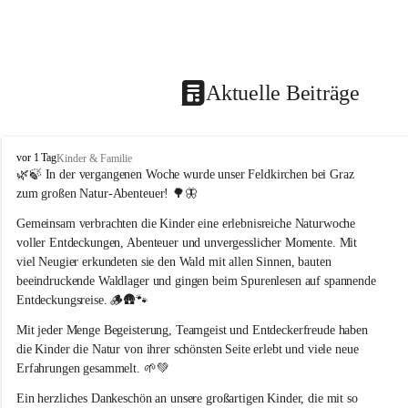
Aktuelle Beiträge
F
vor 1 Tag
Kinder & Familie
e
🌿🍃 In der vergangenen Woche wurde unser Feldkirchen bei Graz 
l
zum großen Natur-Abenteuer! 🌳🦋
d
k
Gemeinsam verbrachten die Kinder eine erlebnisreiche Naturwoche 
i
voller Entdeckungen, Abenteuer und unvergesslicher Momente. Mit 
r
viel Neugier erkundeten sie den Wald mit allen Sinnen, bauten 
c
beeindruckende Waldlager und gingen beim Spurenlesen auf spannende 
h
Entdeckungsreise. 🪵🛖🐾
e
n
Mit jeder Menge Begeisterung, Teamgeist und Entdeckerfreude haben 
b
die Kinder die Natur von ihrer schönsten Seite erlebt und viele neue 
e
Erfahrungen gesammelt. 🌱💚
i
G
Ein herzliches Dankeschön an unsere großartigen Kinder, die mit so 
r