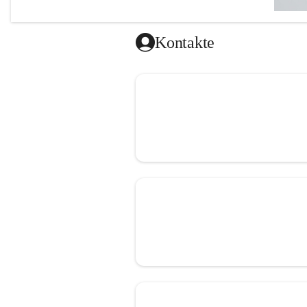
Kontakte
Herzlich w
Ich freue
unseren 
Darüber h
Uhr und D
Terminver