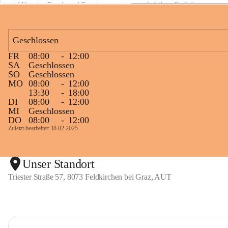
viel Neugier, Freude und Begeisterung mitgemacht haben. Ihr habt 
a
z
diese Naturwoche zu etwas ganz Besonderem gemacht! 💚🌿😊
Geschlossen
FR
08:00
-
12:00
+1
SA
Geschlossen
SO
Geschlossen
MO
08:00
-
12:00
13:30
-
18:00
DI
08:00
-
12:00
MI
Geschlossen
DO
08:00
-
12:00
Zuletzt bearbeitet: 18.02.2025
Unser Standort
Triester Straße 57, 8073 Feldkirchen bei Graz, AUT