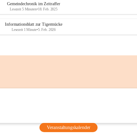
Gemeindechronik im Zeitraffer
vor dem 
Lesezeit 5 Minuten
•
18. Feb. 2025
Grünschnittsammelplatz)
Nutzen Sie diese Möglichkeiten, um 
Ihren Flüssigkeitshaushalt auch 
Informationsblatt zur Tigermücke
Lesezeit 1 Minute
•
5. Feb. 2026
unterwegs aufrechtzuerhalten.
Weitere Informationen
Steirischer Hitzeschutzplan (Land 
Steiermark):
Gesundheit Steiermark – 
Hitzeschutzplan
Aktuelle Hitzewarnungen und 
Prognosen für die Steiermark:
GeoSphere Austria – 
Hitzeschutzplan Steiermark
Aktuelle Hinweise zur Aktivierung 
des Hitzeschutzplans:
Stadt Graz – Hitzewarnung und 
Veranstaltungskalender
Hitzeschutzplan aktiviert