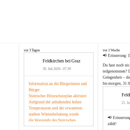
F
F
vor 3 Tagen
vor 1 Woche
e
e
📢 
Erinnerung: 
l
l
Feldkirchen bei Graz
Du hast noch nic
d
d
30. Juli 2026 - 07:39
k
k
teilgenommen? Da
i
i
Gelegenheit – 
di
r
r
bis morgen, 31.0
Information an die Bürgerinnen und 
c
c
Bürger
h
h
Feld
Steirischer Hitzeschutzplan aktiviert
e
e
n
Aufgrund der anhaltenden hohen 
n
21. Ju
b
b
Temperaturen und der erwarteten 
e
e
starken Wärmebelastung wurde
i
i
📢 
Erinnerun
die Warnstufe des Steirischen 
G
G
zählt!
Hitzeschutzplans aktiviert. Damit 
r
r