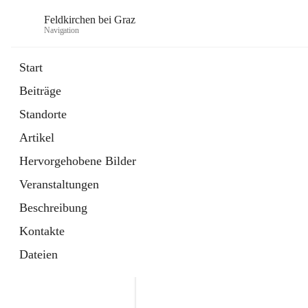
Feldkirchen bei Graz
Navigation
Start
Beiträge
öffnet
Amtstafel
Standorte
in
Externe Webseite
neuem
Artikel
Tab
öffnet
Abfallwirtschaft
in
Externe Webseite
Hervorgehobene Bilder
neuem
Tab
Veranstaltungen
Beschreibung
Kontakte
Dateien