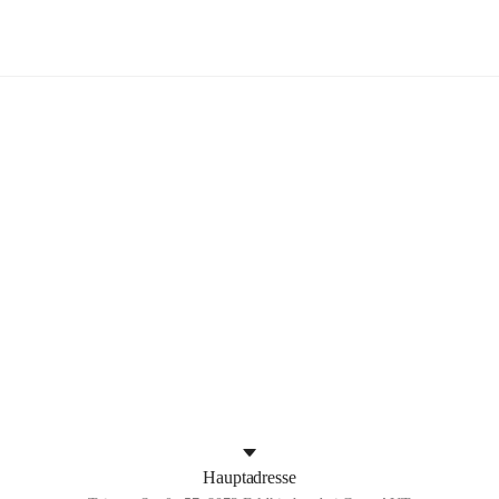
Feldkirchen bei Graz
+4
Hauptadresse