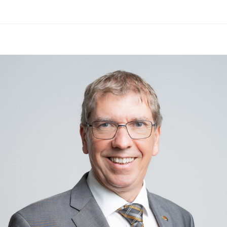
Aktuelle Informationen des 
Zivilschutzverbandes Österreich in 
der ZIVI-App:
https://zivilschutz.at/app/
Für gesundheitliche Fragen steht die 
Gesundheitsberatung unter 
1450
rund um die Uhr zur Verfügung.
Wir ersuchen alle Bürgerinnen und 
Bürger, die 
Hitzeschutzempfehlungen zu 
beachten und besonders auf 
gefährdete Mitmenschen Rücksicht 
zu nehmen.