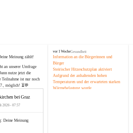
F
vor 1 Woche
Gesundheit
e
Deine Meinung zählt!
Information an die Bürgerinnen und 
l
Bürger
ht an unserer Umfrage 
d
Steirischer Hitzeschutzplan aktiviert
k
nn nutze jetzt die 
Aufgrund der anhaltenden hohen 
i
e Teilnahme ist nur noch 
Temperaturen und der erwarteten starken 
r
7., möglich!
 ⏳💬
Wärmebelastung wurde
c
h
die Warnstufe des Steirischen 
kirchen bei Graz
e
Hitzeschutzplans aktiviert. Damit werden 
n
li 2026 - 07:57
Maßnahmen zum Schutz der
b
Bevölkerung, insbesondere für ältere 
e
Menschen, Kinder, chronisch kranke 
g: Deine Meinung 
i
Personen sowie Menschen
G
r
mit Behinderungen, verstärkt umgesetzt.