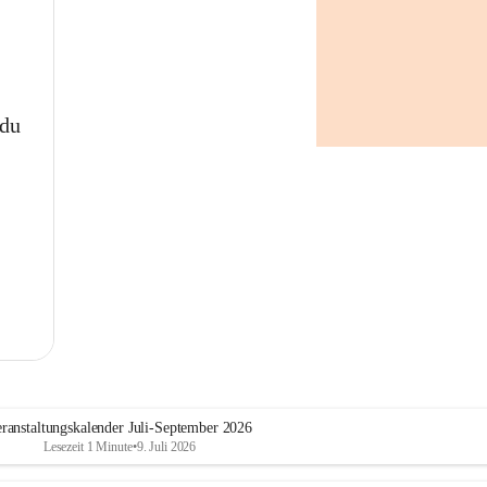
Nachbarschaftskreis achten
Kinder und Tiere niemals in 
geparkten Fahrzeugen 
zurücklassen
Öffentliche Trinkbrunnen
 du
Zur Erfrischung stehen im 
Gemeindegebiet folgende 
öffentliche Trinkbrunnen zur 
Verfügung:
Generationenpark
Parkplatz am Sportplatz
Adolf-Pellischek-Platz
Parkanlage Kirchengasse
Marktplatz
Koralmbahnradweg Höhe 
Fa. Saubermacher AG
Spielplatz Abtissendorf
Aufelderweg/Ecke Austraße
ranstaltungskalender Juli-September 2026
Spielplatz Wagnitz
Lesezeit 1 Minute
•
9. Juli 2026
Hundewiese Hafnerstraße
Niechtenmühlstraße (kurz 