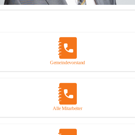
illkommen in der Marktgemeinde Feldkirchen bei Graz!
Gemeindevorstand
 mich über Ihren Besuch auf unserer CITIES-Seite und hoffe, dass wir 
Informationen zu vielen wichtigen Themen ausreichend Auskunft geben
inaus stehe ich Ihnen zu meinen Sprechstunden, Montag von 16.00 bis
onnerstag von 10.00 - 12.00 Uhr sowie nach telefonischer 
einbarung, jederzeit für persönliche Anfragen zur Verfügung!
Alle Mitarbeiter