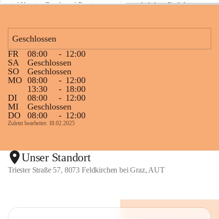
viel Neugier, Freude und Begeisterung mitgemacht haben. Ihr habt 
a
z
diese Naturwoche zu etwas ganz Besonderem gemacht! 💚🌿😊
Geschlossen
FR
08:00
-
12:00
+1
SA
Geschlossen
SO
Geschlossen
MO
08:00
-
12:00
13:30
-
18:00
DI
08:00
-
12:00
MI
Geschlossen
DO
08:00
-
12:00
Zuletzt bearbeitet: 18.02.2025
Unser Standort
Triester Straße 57, 8073 Feldkirchen bei Graz, AUT