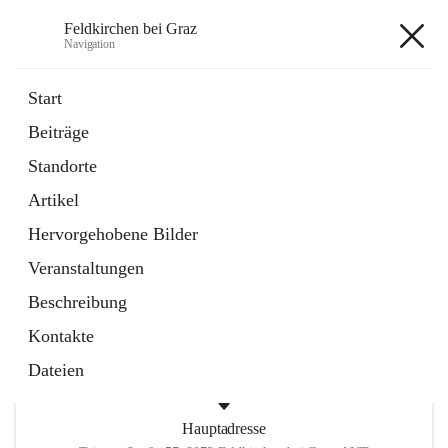
Feldkirchen bei Graz
Navigation
Feldkirchen bei Graz
Start
Beiträge
öffnet
Amtstafel
Standorte
in
Externe Webseite
neuem
Artikel
Tab
öffnet
Abfallwirtschaft
in
Externe Webseite
Hervorgehobene Bilder
neuem
Tab
Veranstaltungen
+4
Beschreibung
Kontakte
Dateien
Hauptadresse