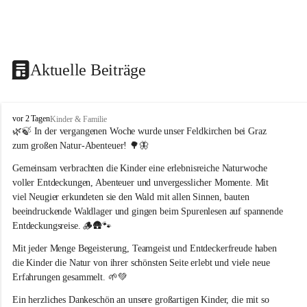
Aktuelle Beiträge
F
vor 2 Tagen
Kinder & Familie
e
🌿🍃 In der vergangenen Woche wurde unser Feldkirchen bei Graz 
l
zum großen Natur-Abenteuer! 🌳🦋
d
k
Gemeinsam verbrachten die Kinder eine erlebnisreiche Naturwoche 
i
voller Entdeckungen, Abenteuer und unvergesslicher Momente. Mit 
r
viel Neugier erkundeten sie den Wald mit allen Sinnen, bauten 
c
beeindruckende Waldlager und gingen beim Spurenlesen auf spannende 
h
Entdeckungsreise. 🪵🛖🐾
e
n
Mit jeder Menge Begeisterung, Teamgeist und Entdeckerfreude haben 
b
die Kinder die Natur von ihrer schönsten Seite erlebt und viele neue 
e
Erfahrungen gesammelt. 🌱💚
i
G
Ein herzliches Dankeschön an unsere großartigen Kinder, die mit so 
r