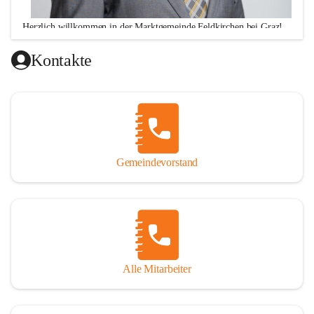
Herzlich willkommen in der Marktgemeinde Feldkirchen bei Graz!
Ich freue mich über Ihren Besuch auf unserer CITIES-Seite 
Kontakte
und hoffe, dass wir Ihnen mit unseren Informationen zu 
vielen wichtigen Themen ausreichend Auskunft geben 
können. Darüber hinaus stehe ich Ihnen zu meinen 
Sprechstunden, Montag von 16.00 bis 18.00 Uhr und 
Donnerstag von 10.00 - 12.00 Uhr sowie nach telefonischer 
Terminvereinbarung, jederzeit für persönliche Anfragen zur 
Gemeindevorstand
Verfügung!
Alle Mitarbeiter