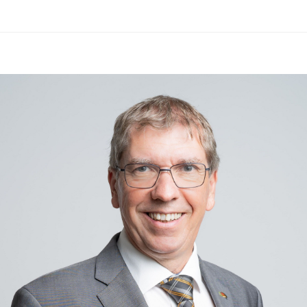
Aktuelle Informationen des 
Zivilschutzverbandes Österreich in 
der ZIVI-App:
https://zivilschutz.at/app/
Für gesundheitliche Fragen steht die 
Gesundheitsberatung unter 
1450
rund um die Uhr zur Verfügung.
Wir ersuchen alle Bürgerinnen und 
Bürger, die 
Hitzeschutzempfehlungen zu 
beachten und besonders auf 
gefährdete Mitmenschen Rücksicht 
zu nehmen.