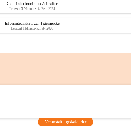
Gemeindechronik im Zeitraffer
vor dem 
Lesezeit 5 Minuten
•
18. Feb. 2025
Grünschnittsammelplatz)
Nutzen Sie diese Möglichkeiten, um 
Ihren Flüssigkeitshaushalt auch 
Informationsblatt zur Tigermücke
Lesezeit 1 Minute
•
5. Feb. 2026
unterwegs aufrechtzuerhalten.
Weitere Informationen
Steirischer Hitzeschutzplan (Land 
Steiermark):
Gesundheit Steiermark – 
Hitzeschutzplan
Aktuelle Hitzewarnungen und 
Prognosen für die Steiermark:
GeoSphere Austria – 
Hitzeschutzplan Steiermark
Aktuelle Hinweise zur Aktivierung 
des Hitzeschutzplans:
Stadt Graz – Hitzewarnung und 
Veranstaltungskalender
Hitzeschutzplan aktiviert