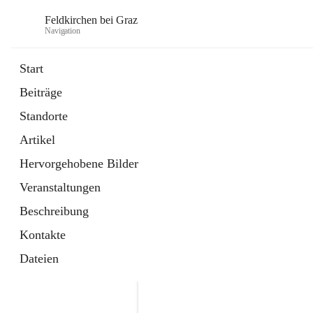
Feldkirchen bei Graz
Navigation
Start
Beiträge
öffnet
Amtstafel
Standorte
in
Externe Webseite
neuem
Artikel
Tab
öffnet
Abfallwirtschaft
in
Externe Webseite
Hervorgehobene Bilder
neuem
Tab
Veranstaltungen
Beschreibung
Kontakte
Dateien