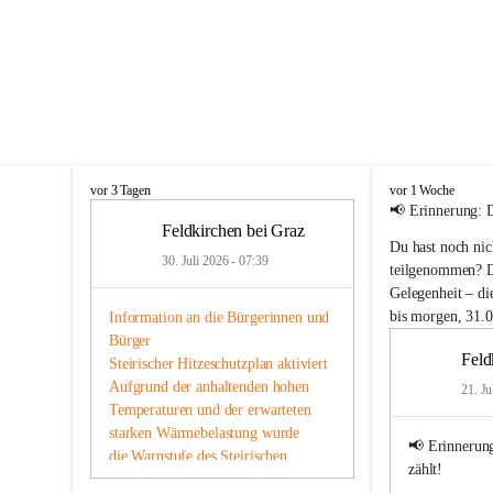
F
F
vor 3 Tagen
vor 1 Woche
e
e
📢 
Erinnerung: 
l
l
Feldkirchen bei Graz
Du hast noch nic
d
d
30. Juli 2026 - 07:39
k
k
teilgenommen? Da
i
i
Gelegenheit – 
di
r
r
bis morgen, 31.0
Information an die Bürgerinnen und 
c
c
Bürger
h
h
Feld
Steirischer Hitzeschutzplan aktiviert
e
e
n
Aufgrund der anhaltenden hohen 
n
21. Ju
b
b
Temperaturen und der erwarteten 
e
e
starken Wärmebelastung wurde
i
i
📢 
Erinnerun
die Warnstufe des Steirischen 
G
G
zählt!
Hitzeschutzplans aktiviert. Damit 
r
r