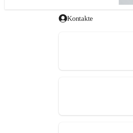
Kontakte
Herzlich w
Ich freue
unseren 
Darüber h
Uhr und D
Terminver