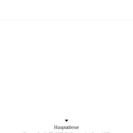
Feldkirchen bei Graz
+4
Hauptadresse