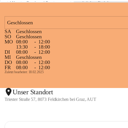
viel Neugier, Freude und Begeisterung mitgemacht haben. Ihr habt 
a
z
diese Naturwoche zu etwas ganz Besonderem gemacht! 💚🌿😊
Geschlossen
SA
Geschlossen
+1
SO
Geschlossen
MO
08:00
-
12:00
13:30
-
18:00
DI
08:00
-
12:00
MI
Geschlossen
DO
08:00
-
12:00
FR
08:00
-
12:00
Zuletzt bearbeitet: 18.02.2025
Unser Standort
Triester Straße 57, 8073 Feldkirchen bei Graz, AUT