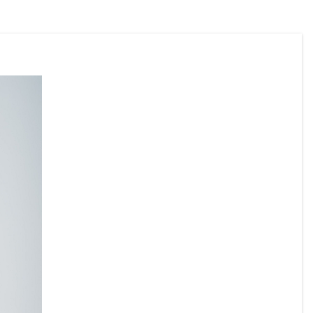
Zivilschutzverbandes Österreich in der 
ZIVI-App:
https://zivilschutz.at/app/
Für gesundheitliche Fragen steht die 
Gesundheitsberatung unter 
1450
 rund um 
die Uhr zur Verfügung.
Wir ersuchen alle Bürgerinnen und 
Bürger, die Hitzeschutzempfehlungen zu 
beachten und besonders auf gefährdete 
Mitmenschen Rücksicht zu nehmen.