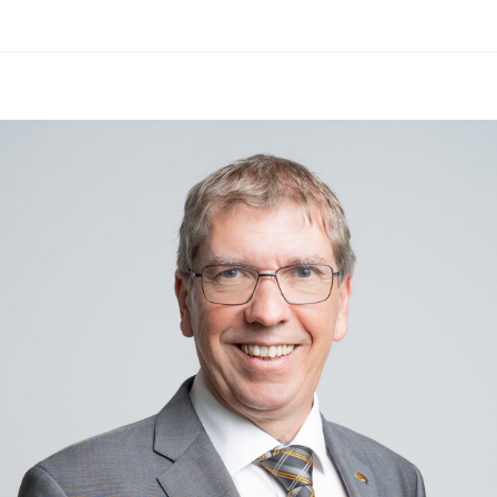
Aktuelle Hitzewarnungen und 
Prognosen für die Steiermark:
GeoSphere Austria – 
Hitzeschutzplan Steiermark
Aktuelle Hinweise zur Aktivierung 
des Hitzeschutzplans:
Stadt Graz – Hitzewarnung und 
Hitzeschutzplan aktiviert
Aktuelle Informationen des 
Zivilschutzverbandes Österreich in 
der ZIVI-App:
https://zivilschutz.at/app/
Für gesundheitliche Fragen steht die 
Gesundheitsberatung unter 
1450
rund um die Uhr zur Verfügung.
Wir ersuchen alle Bürgerinnen und 
Bürger, die 
Hitzeschutzempfehlungen zu 