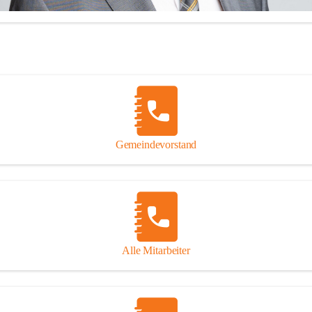
beachten und besonders auf 
gefährdete Mitmenschen Rücksicht 
zu nehmen.
illkommen in der Marktgemeinde Feldkirchen bei Graz!
Gemeindevorstand
 mich über Ihren Besuch auf unserer CITIES-Seite und hoffe, dass wir 
Informationen zu vielen wichtigen Themen ausreichend Auskunft geben
inaus stehe ich Ihnen zu meinen Sprechstunden, Montag von 16.00 bis
onnerstag von 10.00 - 12.00 Uhr sowie nach telefonischer 
einbarung, jederzeit für persönliche Anfragen zur Verfügung!
Alle Mitarbeiter