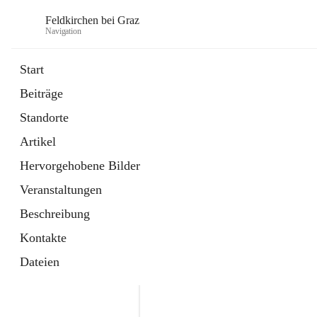
Feldkirchen bei Graz
Navigation
Start
Beiträge
öffnet
Amtstafel
Standorte
in
Externe Webseite
neuem
Artikel
Tab
öffnet
Abfallwirtschaft
in
Externe Webseite
Hervorgehobene Bilder
neuem
Tab
Veranstaltungen
Beschreibung
Kontakte
Dateien