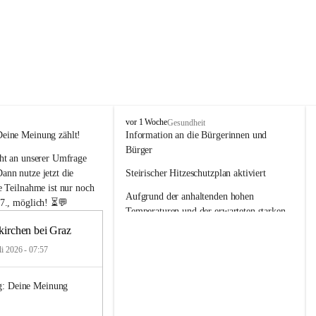
F
vor 1 Woche
Gesundheit
e
Deine Meinung zählt!
Information an die Bürgerinnen und 
l
Bürger
ht an unserer Umfrage 
d
k
nn nutze jetzt die 
Steirischer Hitzeschutzplan aktiviert
i
e Teilnahme ist nur noch 
Aufgrund der anhaltenden hohen 
r
7., möglich!
 ⏳💬
c
Temperaturen und der erwarteten starken 
h
Wärmebelastung wurde
kirchen bei Graz
e
n
die Warnstufe des Steirischen 
li 2026 - 07:57
b
Hitzeschutzplans aktiviert. Damit werden 
e
Maßnahmen zum Schutz der
g: Deine Meinung 
i
G
Bevölkerung, insbesondere für ältere 
r