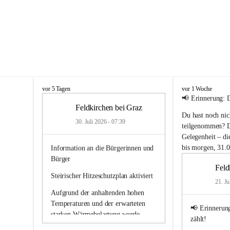
F
F
vor 5 Tagen
vor 1 Woche
e
e
📢 
Erinnerung: 
l
l
Feldkirchen bei Graz
Du hast noch nic
d
d
30. Juli 2026 - 07:39
k
k
teilgenommen? Da
i
i
Gelegenheit – 
di
r
r
bis morgen, 31.0
Information an die Bürgerinnen und 
c
c
Bürger
h
h
Feld
e
e
Steirischer Hitzeschutzplan aktiviert
n
n
21. Ju
b
b
Aufgrund der anhaltenden hohen 
e
e
Temperaturen und der erwarteten 
i
i
📢 
Erinnerun
starken Wärmebelastung wurde
G
G
zählt!
r
r