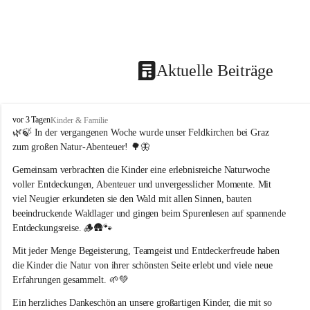
Aktuelle Beiträge
F
vor 3 Tagen
Kinder & Familie
e
🌿🍃 In der vergangenen Woche wurde unser Feldkirchen bei Graz 
l
zum großen Natur-Abenteuer! 🌳🦋
d
k
Gemeinsam verbrachten die Kinder eine erlebnisreiche Naturwoche 
i
voller Entdeckungen, Abenteuer und unvergesslicher Momente. Mit 
r
viel Neugier erkundeten sie den Wald mit allen Sinnen, bauten 
c
beeindruckende Waldlager und gingen beim Spurenlesen auf spannende 
h
Entdeckungsreise. 🪵🛖🐾
e
n
Mit jeder Menge Begeisterung, Teamgeist und Entdeckerfreude haben 
b
die Kinder die Natur von ihrer schönsten Seite erlebt und viele neue 
e
Erfahrungen gesammelt. 🌱💚
i
G
Ein herzliches Dankeschön an unsere großartigen Kinder, die mit so 
r