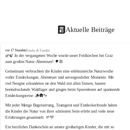
Aktuelle Beiträge
F
vor 17 Stunden
Kinder & Familie
e
🌿🍃 In der vergangenen Woche wurde unser Feldkirchen bei Graz 
l
zum großen Natur-Abenteuer! 🌳🦋
d
k
Gemeinsam verbrachten die Kinder eine erlebnisreiche Naturwoche 
i
voller Entdeckungen, Abenteuer und unvergesslicher Momente. Mit 
r
viel Neugier erkundeten sie den Wald mit allen Sinnen, bauten 
c
beeindruckende Waldlager und gingen beim Spurenlesen auf spannende 
h
Entdeckungsreise. 🪵🛖🐾
e
n
Mit jeder Menge Begeisterung, Teamgeist und Entdeckerfreude haben 
b
die Kinder die Natur von ihrer schönsten Seite erlebt und viele neue 
e
Erfahrungen gesammelt. 🌱💚
i
G
Ein herzliches Dankeschön an unsere großartigen Kinder, die mit so 
r