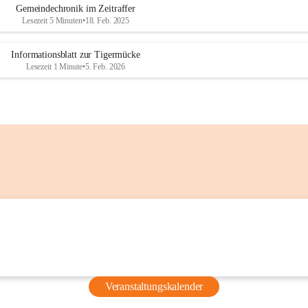
Gemeindechronik im Zeitraffer
vor dem 
Lesezeit 5 Minuten
•
18. Feb. 2025
Grünschnittsammelplatz)
Nutzen Sie diese Möglichkeiten, um 
Ihren Flüssigkeitshaushalt auch 
Informationsblatt zur Tigermücke
Lesezeit 1 Minute
•
5. Feb. 2026
unterwegs aufrechtzuerhalten.
Weitere Informationen
Steirischer Hitzeschutzplan (Land 
Steiermark):
Gesundheit Steiermark – 
Hitzeschutzplan
Aktuelle Hitzewarnungen und 
Prognosen für die Steiermark:
GeoSphere Austria – 
Hitzeschutzplan Steiermark
Aktuelle Hinweise zur Aktivierung 
des Hitzeschutzplans:
Stadt Graz – Hitzewarnung und 
Veranstaltungskalender
Hitzeschutzplan aktiviert