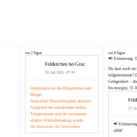
F
F
vor 2 Tagen
vor 6 Tagen
e
e
📢 
Erinnerung: 
l
l
Feldkirchen bei Graz
Du hast noch nic
d
d
30. Juli 2026 - 07:39
k
k
teilgenommen? Da
i
i
Gelegenheit – 
di
r
r
bis morgen, 31.0
Information an die Bürgerinnen und 
c
c
Bürger
h
h
Feld
Steirischer Hitzeschutzplan aktiviert
e
e
n
Aufgrund der anhaltenden hohen 
n
21. Ju
b
b
Temperaturen und der erwarteten 
e
e
starken Wärmebelastung wurde
i
i
📢 
Erinnerun
die Warnstufe des Steirischen 
G
G
zählt!
Hitzeschutzplans aktiviert. Damit 
r
r