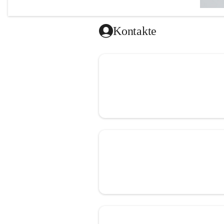
Kontakte
Herzlich w
Ich freue
unseren 
Darüber h
Uhr und D
Terminver