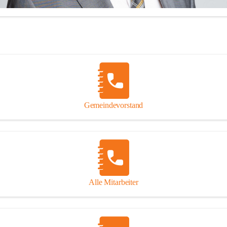
illkommen in der Marktgemeinde Feldkirchen bei Graz!
Gemeindevorstand
 mich über Ihren Besuch auf unserer CITIES-Seite und hoffe, dass wir 
Informationen zu vielen wichtigen Themen ausreichend Auskunft geben
inaus stehe ich Ihnen zu meinen Sprechstunden, Montag von 16.00 bis
onnerstag von 10.00 - 12.00 Uhr sowie nach telefonischer 
einbarung, jederzeit für persönliche Anfragen zur Verfügung!
Alle Mitarbeiter