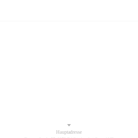
Feldkirchen bei Graz
+4
Hauptadresse