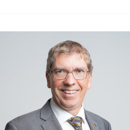
Aktuelle Informationen des 
Zivilschutzverbandes Österreich in 
der ZIVI-App:
https://zivilschutz.at/app/
Für gesundheitliche Fragen steht die 
Gesundheitsberatung unter 
1450
rund um die Uhr zur Verfügung.
Wir ersuchen alle Bürgerinnen und 
Bürger, die 
Hitzeschutzempfehlungen zu 
beachten und besonders auf 
gefährdete Mitmenschen Rücksicht 
zu nehmen.