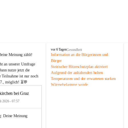
F
vor 6 Tagen
Gesundheit
e
Deine Meinung zählt!
Information an die Bürgerinnen und 
l
Bürger
ht an unserer Umfrage 
d
Steirischer Hitzeschutzplan aktiviert
k
nn nutze jetzt die 
Aufgrund der anhaltenden hohen 
i
e Teilnahme ist nur noch 
Temperaturen und der erwarteten starken 
r
7., möglich!
 ⏳💬
Wärmebelastung wurde
c
h
die Warnstufe des Steirischen 
kirchen bei Graz
e
Hitzeschutzplans aktiviert. Damit werden 
n
li 2026 - 07:57
Maßnahmen zum Schutz der
b
Bevölkerung, insbesondere für ältere 
e
Menschen, Kinder, chronisch kranke 
g: Deine Meinung 
i
Personen sowie Menschen
G
r
mit Behinderungen, verstärkt umgesetzt.