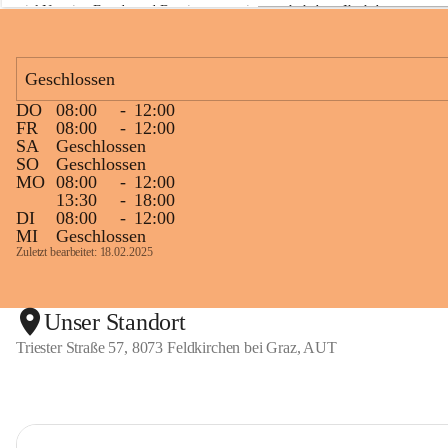
viel Neugier, Freude und Begeisterung mitgemacht haben. Ihr habt 
a
z
diese Naturwoche zu etwas ganz Besonderem gemacht! 💚🌿😊
Geschlossen
DO
08:00
-
12:00
+1
FR
08:00
-
12:00
SA
Geschlossen
SO
Geschlossen
MO
08:00
-
12:00
13:30
-
18:00
DI
08:00
-
12:00
MI
Geschlossen
Zuletzt bearbeitet: 18.02.2025
Unser Standort
Triester Straße 57, 8073 Feldkirchen bei Graz, AUT