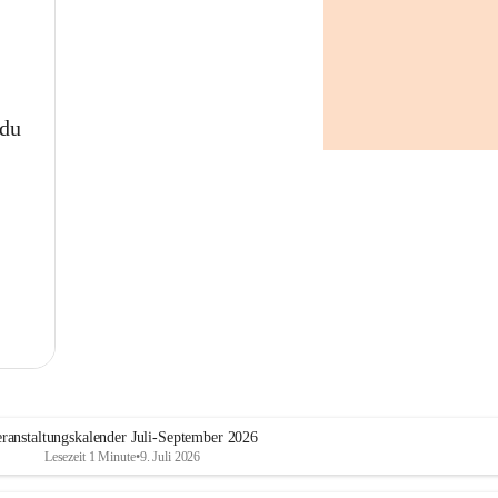
Nachbarschaftskreis achten
Kinder und Tiere niemals in 
geparkten Fahrzeugen 
zurücklassen
Öffentliche Trinkbrunnen
 du
Zur Erfrischung stehen im 
Gemeindegebiet folgende 
öffentliche Trinkbrunnen zur 
Verfügung:
Generationenpark
Parkplatz am Sportplatz
Adolf-Pellischek-Platz
Parkanlage Kirchengasse
Marktplatz
Koralmbahnradweg Höhe 
Fa. Saubermacher AG
Spielplatz Abtissendorf
Aufelderweg/Ecke Austraße
ranstaltungskalender Juli-September 2026
Spielplatz Wagnitz
Lesezeit 1 Minute
•
9. Juli 2026
Hundewiese Hafnerstraße
Niechtenmühlstraße (kurz 