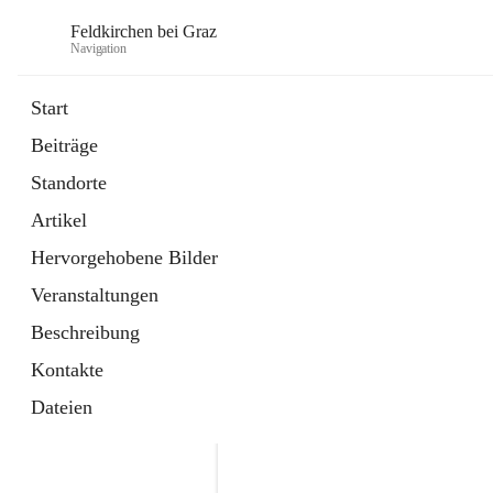
Feldkirchen bei Graz
Navigation
Start
Beiträge
öffnet
Amtstafel
Standorte
in
Externe Webseite
neuem
Artikel
Tab
öffnet
Abfallwirtschaft
in
Externe Webseite
Hervorgehobene Bilder
neuem
Tab
Veranstaltungen
Beschreibung
Kontakte
Dateien