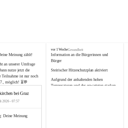
F
vor 1 Woche
Gesundheit
e
Deine Meinung zählt!
Information an die Bürgerinnen und 
l
Bürger
ht an unserer Umfrage 
d
k
nn nutze jetzt die 
Steirischer Hitzeschutzplan aktiviert
i
e Teilnahme ist nur noch 
Aufgrund der anhaltenden hohen 
r
7., möglich!
 ⏳💬
c
Temperaturen und der erwarteten starken 
h
Wärmebelastung wurde
kirchen bei Graz
e
n
die Warnstufe des Steirischen 
li 2026 - 07:57
b
Hitzeschutzplans aktiviert. Damit werden 
e
Maßnahmen zum Schutz der
g: Deine Meinung 
i
G
Bevölkerung, insbesondere für ältere 
r