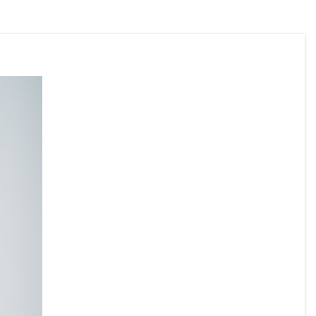
Zivilschutzverbandes Österreich in der 
ZIVI-App:
https://zivilschutz.at/app/
Für gesundheitliche Fragen steht die 
Gesundheitsberatung unter 
1450
 rund um 
die Uhr zur Verfügung.
Wir ersuchen alle Bürgerinnen und 
Bürger, die Hitzeschutzempfehlungen zu 
beachten und besonders auf gefährdete 
Mitmenschen Rücksicht zu nehmen.