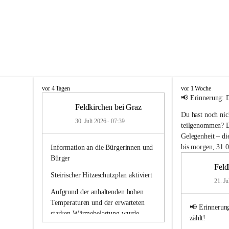
F
F
vor 4 Tagen
vor 1 Woche
e
e
📢 
Erinnerung: 
l
l
Feldkirchen bei Graz
Du hast noch nic
d
d
30. Juli 2026 - 07:39
k
k
teilgenommen? Da
i
i
Gelegenheit – 
di
r
r
bis morgen, 31.0
Information an die Bürgerinnen und 
c
c
Bürger
h
h
Feld
e
e
Steirischer Hitzeschutzplan aktiviert
n
n
21. Ju
b
b
Aufgrund der anhaltenden hohen 
e
e
Temperaturen und der erwarteten 
i
i
📢 
Erinnerun
starken Wärmebelastung wurde
G
G
zählt!
r
r