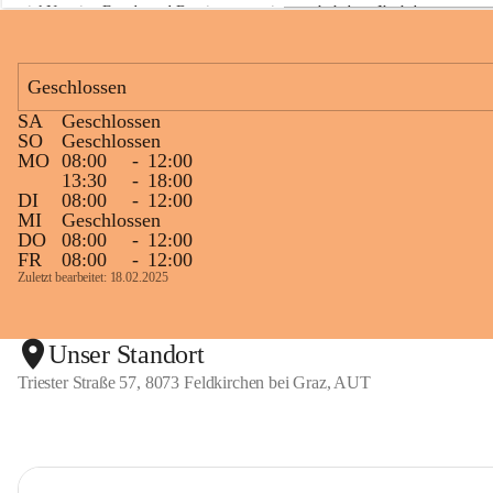
viel Neugier, Freude und Begeisterung mitgemacht haben. Ihr habt 
a
z
diese Naturwoche zu etwas ganz Besonderem gemacht! 💚🌿😊
Geschlossen
SA
Geschlossen
+1
SO
Geschlossen
MO
08:00
-
12:00
13:30
-
18:00
DI
08:00
-
12:00
MI
Geschlossen
DO
08:00
-
12:00
FR
08:00
-
12:00
Zuletzt bearbeitet: 18.02.2025
Unser Standort
Triester Straße 57, 8073 Feldkirchen bei Graz, AUT