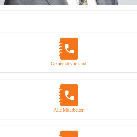
beachten und besonders auf 
gefährdete Mitmenschen Rücksicht 
zu nehmen.
illkommen in der Marktgemeinde Feldkirchen bei Graz!
Gemeindevorstand
 mich über Ihren Besuch auf unserer CITIES-Seite und hoffe, dass wir 
Informationen zu vielen wichtigen Themen ausreichend Auskunft geben
inaus stehe ich Ihnen zu meinen Sprechstunden, Montag von 16.00 bis
onnerstag von 10.00 - 12.00 Uhr sowie nach telefonischer 
einbarung, jederzeit für persönliche Anfragen zur Verfügung!
Alle Mitarbeiter