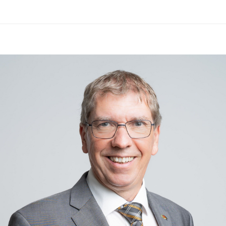
Aktuelle Hitzewarnungen und 
Prognosen für die Steiermark:
GeoSphere Austria – 
Hitzeschutzplan Steiermark
Aktuelle Hinweise zur Aktivierung 
des Hitzeschutzplans:
Stadt Graz – Hitzewarnung und 
Hitzeschutzplan aktiviert
Aktuelle Informationen des 
Zivilschutzverbandes Österreich in 
der ZIVI-App:
https://zivilschutz.at/app/
Für gesundheitliche Fragen steht die 
Gesundheitsberatung unter 
1450
rund um die Uhr zur Verfügung.
Wir ersuchen alle Bürgerinnen und 
Bürger, die 
Hitzeschutzempfehlungen zu 