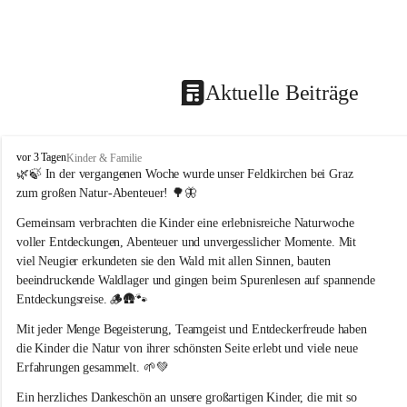
Aktuelle Beiträge
F
vor 3 Tagen
Kinder & Familie
e
🌿🍃 In der vergangenen Woche wurde unser Feldkirchen bei Graz 
l
zum großen Natur-Abenteuer! 🌳🦋
d
k
Gemeinsam verbrachten die Kinder eine erlebnisreiche Naturwoche 
i
voller Entdeckungen, Abenteuer und unvergesslicher Momente. Mit 
r
viel Neugier erkundeten sie den Wald mit allen Sinnen, bauten 
c
beeindruckende Waldlager und gingen beim Spurenlesen auf spannende 
h
Entdeckungsreise. 🪵🛖🐾
e
n
Mit jeder Menge Begeisterung, Teamgeist und Entdeckerfreude haben 
b
die Kinder die Natur von ihrer schönsten Seite erlebt und viele neue 
e
Erfahrungen gesammelt. 🌱💚
i
G
Ein herzliches Dankeschön an unsere großartigen Kinder, die mit so 
r