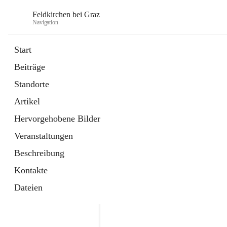
Feldkirchen bei Graz
Navigation
Start
Beiträge
öffnet
Amtstafel
Standorte
in
Externe Webseite
neuem
Artikel
Tab
öffnet
Abfallwirtschaft
in
Externe Webseite
Hervorgehobene Bilder
neuem
Tab
Veranstaltungen
Beschreibung
Kontakte
Dateien