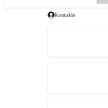
Kontakte
Herzlich w
Ich freue
unseren 
Darüber h
Uhr und D
Terminver