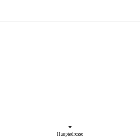
Feldkirchen bei Graz
+4
Hauptadresse