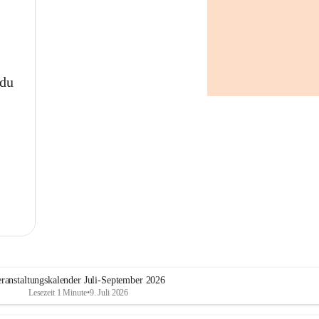
Nachbarschaftskreis achten
Kinder und Tiere niemals in 
geparkten Fahrzeugen 
zurücklassen
Öffentliche Trinkbrunnen
 du
Zur Erfrischung stehen im 
Gemeindegebiet folgende 
öffentliche Trinkbrunnen zur 
Verfügung:
Generationenpark
Parkplatz am Sportplatz
Adolf-Pellischek-Platz
Parkanlage Kirchengasse
Marktplatz
Koralmbahnradweg Höhe 
Fa. Saubermacher AG
Spielplatz Abtissendorf
Aufelderweg/Ecke Austraße
ranstaltungskalender Juli-September 2026
Spielplatz Wagnitz
Lesezeit 1 Minute
•
9. Juli 2026
Hundewiese Hafnerstraße
Niechtenmühlstraße (kurz 