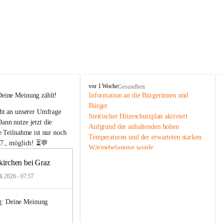
F
vor 1 Woche
Gesundheit
e
Deine Meinung zählt!
Information an die Bürgerinnen und 
l
Bürger
ht an unserer Umfrage 
d
Steirischer Hitzeschutzplan aktiviert
k
nn nutze jetzt die 
Aufgrund der anhaltenden hohen 
i
e Teilnahme ist nur noch 
Temperaturen und der erwarteten starken 
r
7., möglich!
 ⏳💬
Wärmebelastung wurde
c
h
die Warnstufe des Steirischen 
kirchen bei Graz
e
Hitzeschutzplans aktiviert. Damit werden 
n
li 2026 - 07:57
Maßnahmen zum Schutz der
b
Bevölkerung, insbesondere für ältere 
e
Menschen, Kinder, chronisch kranke 
g: Deine Meinung 
i
Personen sowie Menschen
G
r
mit Behinderungen, verstärkt umgesetzt.