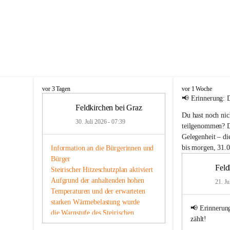
F
F
vor 3 Tagen
vor 1 Woche
e
e
📢 
Erinnerung: 
l
l
Feldkirchen bei Graz
Du hast noch nic
d
d
30. Juli 2026 - 07:39
k
k
teilgenommen? Da
i
i
Gelegenheit – 
di
r
r
bis morgen, 31.0
Information an die Bürgerinnen und 
c
c
Bürger
h
h
Feld
Steirischer Hitzeschutzplan aktiviert
e
e
n
Aufgrund der anhaltenden hohen 
n
21. Ju
b
b
Temperaturen und der erwarteten 
e
e
starken Wärmebelastung wurde
i
i
📢 
Erinnerun
die Warnstufe des Steirischen 
G
G
zählt!
Hitzeschutzplans aktiviert. Damit 
r
r