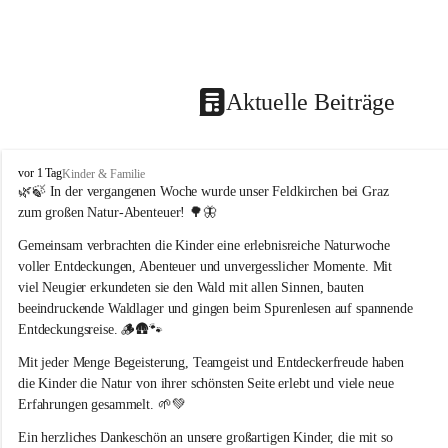
Aktuelle Beiträge
F
vor 1 Tag
Kinder & Familie
e
🌿🍃 In der vergangenen Woche wurde unser Feldkirchen bei Graz 
l
zum großen Natur-Abenteuer! 🌳🦋
d
k
Gemeinsam verbrachten die Kinder eine erlebnisreiche Naturwoche 
i
voller Entdeckungen, Abenteuer und unvergesslicher Momente. Mit 
r
viel Neugier erkundeten sie den Wald mit allen Sinnen, bauten 
c
beeindruckende Waldlager und gingen beim Spurenlesen auf spannende 
h
Entdeckungsreise. 🪵🛖🐾
e
n
Mit jeder Menge Begeisterung, Teamgeist und Entdeckerfreude haben 
b
die Kinder die Natur von ihrer schönsten Seite erlebt und viele neue 
e
Erfahrungen gesammelt. 🌱💚
i
G
Ein herzliches Dankeschön an unsere großartigen Kinder, die mit so 
r