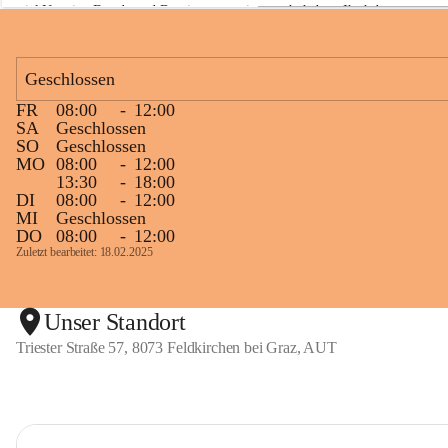
viel Neugier, Freude und Begeisterung mitgemacht haben. Ihr habt 
a
z
diese Naturwoche zu etwas ganz Besonderem gemacht! 💚🌿😊
Geschlossen
FR
08:00
-
12:00
+1
SA
Geschlossen
SO
Geschlossen
MO
08:00
-
12:00
13:30
-
18:00
DI
08:00
-
12:00
MI
Geschlossen
DO
08:00
-
12:00
Zuletzt bearbeitet: 18.02.2025
Unser Standort
Triester Straße 57, 8073 Feldkirchen bei Graz, AUT