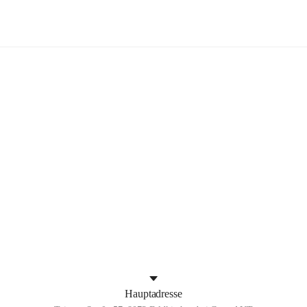
Feldkirchen bei Graz
+4
Hauptadresse