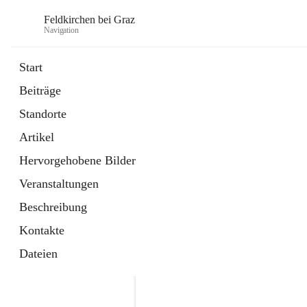
Feldkirchen bei Graz
Navigation
Start
Beiträge
öffnet
Amtstafel
Standorte
in
Externe Webseite
neuem
Artikel
Tab
öffnet
Abfallwirtschaft
in
Externe Webseite
Hervorgehobene Bilder
neuem
Tab
Veranstaltungen
Beschreibung
Kontakte
Dateien