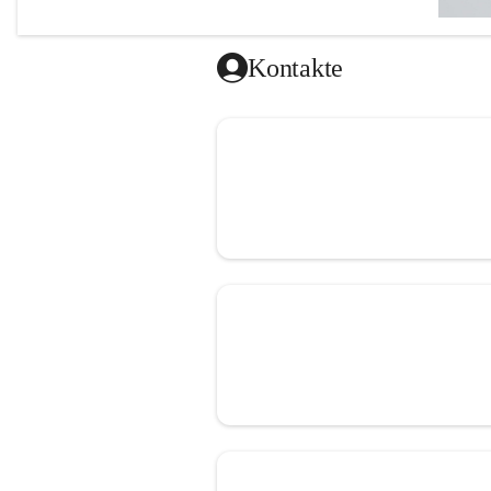
Kontakte
Herzlich w
Ich freue
unseren 
Darüber h
Uhr und D
Terminver