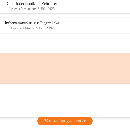
Gemeindechronik im Zeitraffer
vor dem 
Lesezeit 5 Minuten
•
18. Feb. 2025
Grünschnittsammelplatz)
Nutzen Sie diese Möglichkeiten, um 
Ihren Flüssigkeitshaushalt auch 
Informationsblatt zur Tigermücke
Lesezeit 1 Minute
•
5. Feb. 2026
unterwegs aufrechtzuerhalten.
Weitere Informationen
Steirischer Hitzeschutzplan (Land 
Steiermark):
Gesundheit Steiermark – 
Hitzeschutzplan
Aktuelle Hitzewarnungen und 
Prognosen für die Steiermark:
GeoSphere Austria – 
Hitzeschutzplan Steiermark
Aktuelle Hinweise zur Aktivierung 
des Hitzeschutzplans:
Stadt Graz – Hitzewarnung und 
Veranstaltungskalender
Hitzeschutzplan aktiviert