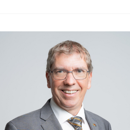
Aktuelle Informationen des 
Zivilschutzverbandes Österreich in 
der ZIVI-App:
https://zivilschutz.at/app/
Für gesundheitliche Fragen steht die 
Gesundheitsberatung unter 
1450
rund um die Uhr zur Verfügung.
Wir ersuchen alle Bürgerinnen und 
Bürger, die 
Hitzeschutzempfehlungen zu 
beachten und besonders auf 
gefährdete Mitmenschen Rücksicht 
zu nehmen.