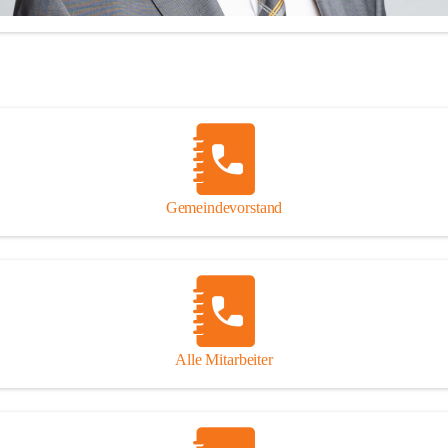
illkommen in der Marktgemeinde Feldkirchen bei Graz!
Gemeindevorstand
 mich über Ihren Besuch auf unserer CITIES-Seite und hoffe, dass wir 
Informationen zu vielen wichtigen Themen ausreichend Auskunft geben
inaus stehe ich Ihnen zu meinen Sprechstunden, Montag von 16.00 bis
onnerstag von 10.00 - 12.00 Uhr sowie nach telefonischer 
einbarung, jederzeit für persönliche Anfragen zur Verfügung!
Alle Mitarbeiter