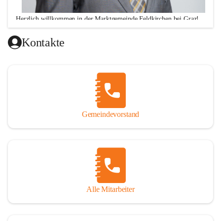
Herzlich willkommen in der Marktgemeinde Feldkirchen bei Graz!
Ich freue mich über Ihren Besuch auf unserer CITIES-Seite 
Kontakte
und hoffe, dass wir Ihnen mit unseren Informationen zu 
vielen wichtigen Themen ausreichend Auskunft geben 
können. Darüber hinaus stehe ich Ihnen zu meinen 
Sprechstunden, Montag von 16.00 bis 18.00 Uhr und 
Donnerstag von 10.00 - 12.00 Uhr sowie nach telefonischer 
Terminvereinbarung, jederzeit für persönliche Anfragen zur 
Gemeindevorstand
Verfügung!
Alle Mitarbeiter