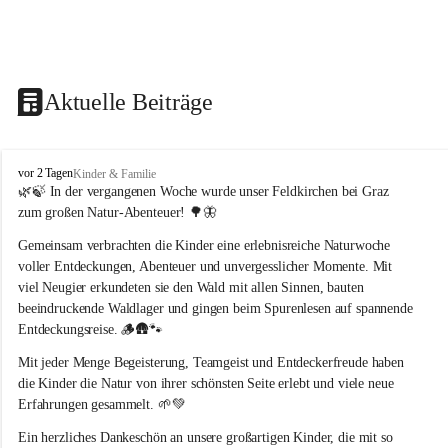
Aktuelle Beiträge
F
vor 2 Tagen
Kinder & Familie
e
🌿🍃 In der vergangenen Woche wurde unser Feldkirchen bei Graz 
l
zum großen Natur-Abenteuer! 🌳🦋
d
k
Gemeinsam verbrachten die Kinder eine erlebnisreiche Naturwoche 
i
voller Entdeckungen, Abenteuer und unvergesslicher Momente. Mit 
r
viel Neugier erkundeten sie den Wald mit allen Sinnen, bauten 
c
beeindruckende Waldlager und gingen beim Spurenlesen auf spannende 
h
Entdeckungsreise. 🪵🛖🐾
e
n
Mit jeder Menge Begeisterung, Teamgeist und Entdeckerfreude haben 
b
die Kinder die Natur von ihrer schönsten Seite erlebt und viele neue 
e
Erfahrungen gesammelt. 🌱💚
i
G
Ein herzliches Dankeschön an unsere großartigen Kinder, die mit so 
r