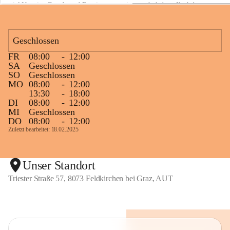
viel Neugier, Freude und Begeisterung mitgemacht haben. Ihr habt 
a
z
diese Naturwoche zu etwas ganz Besonderem gemacht! 💚🌿😊
Geschlossen
FR
08:00
-
12:00
+1
SA
Geschlossen
SO
Geschlossen
MO
08:00
-
12:00
13:30
-
18:00
DI
08:00
-
12:00
MI
Geschlossen
DO
08:00
-
12:00
Zuletzt bearbeitet: 18.02.2025
Unser Standort
Triester Straße 57, 8073 Feldkirchen bei Graz, AUT