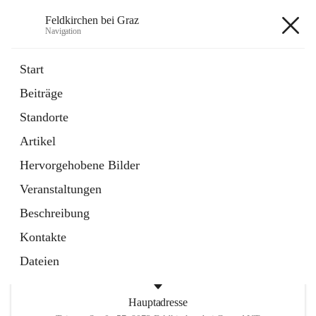
Feldkirchen bei Graz
Navigation
Feldkirchen bei Graz
Start
Beiträge
öffnet
Amtstafel
Standorte
in
Externe Webseite
neuem
Artikel
Tab
öffnet
Abfallwirtschaft
in
Externe Webseite
Hervorgehobene Bilder
neuem
Tab
Veranstaltungen
+4
Beschreibung
Kontakte
Dateien
Hauptadresse