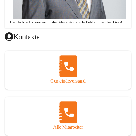
Herzlich willkommen in der Marktgemeinde Feldkirchen bei Graz!
Ich freue mich über Ihren Besuch auf unserer CITIES-Seite 
Kontakte
und hoffe, dass wir Ihnen mit unseren Informationen zu 
vielen wichtigen Themen ausreichend Auskunft geben 
können. Darüber hinaus stehe ich Ihnen zu meinen 
Sprechstunden, Montag von 16.00 bis 18.00 Uhr und 
Donnerstag von 10.00 - 12.00 Uhr sowie nach telefonischer 
Terminvereinbarung, jederzeit für persönliche Anfragen zur 
Gemeindevorstand
Verfügung!
Alle Mitarbeiter