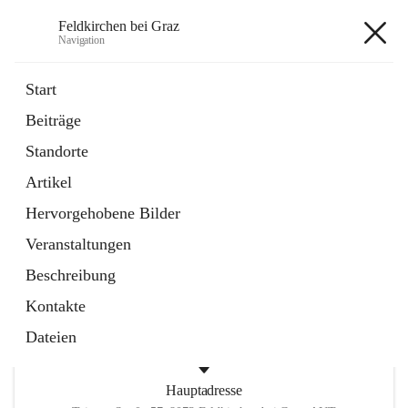
Feldkirchen bei Graz
Navigation
Feldkirchen bei Graz
Start
Beiträge
öffnet
Amtstafel
Standorte
in
Externe Webseite
neuem
Artikel
Tab
öffnet
Abfallwirtschaft
in
Externe Webseite
Hervorgehobene Bilder
neuem
Tab
Veranstaltungen
+4
Beschreibung
Kontakte
Dateien
Hauptadresse