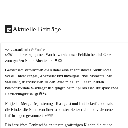
Aktuelle Beiträge
F
vor 5 Tagen
Kinder & Familie
e
🌿🍃 In der vergangenen Woche wurde unser Feldkirchen bei Graz 
l
zum großen Natur-Abenteuer! 🌳🦋
d
k
Gemeinsam verbrachten die Kinder eine erlebnisreiche Naturwoche 
i
voller Entdeckungen, Abenteuer und unvergesslicher Momente. Mit 
r
viel Neugier erkundeten sie den Wald mit allen Sinnen, bauten 
c
beeindruckende Waldlager und gingen beim Spurenlesen auf spannende 
h
Entdeckungsreise. 🪵🛖🐾
e
n
Mit jeder Menge Begeisterung, Teamgeist und Entdeckerfreude haben 
b
die Kinder die Natur von ihrer schönsten Seite erlebt und viele neue 
e
Erfahrungen gesammelt. 🌱💚
i
G
Ein herzliches Dankeschön an unsere großartigen Kinder, die mit so 
r