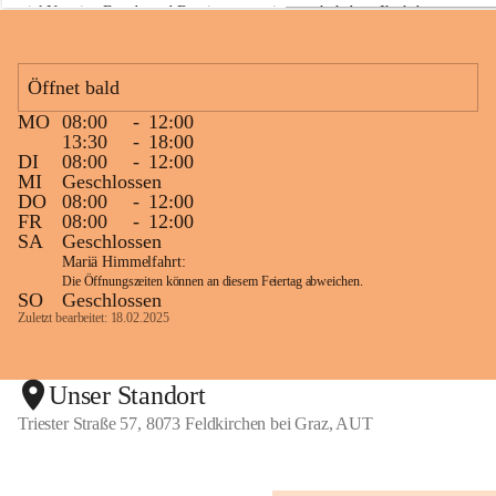
viel Neugier, Freude und Begeisterung mitgemacht haben. Ihr habt 
a
z
diese Naturwoche zu etwas ganz Besonderem gemacht! 💚🌿😊
Öffnet bald
MO
08:00
-
12:00
+1
13:30
-
18:00
DI
08:00
-
12:00
MI
Geschlossen
DO
08:00
-
12:00
FR
08:00
-
12:00
SA
Geschlossen
Mariä Himmelfahrt:
Die Öffnungszeiten können an diesem Feiertag abweichen.
SO
Geschlossen
Zuletzt bearbeitet: 18.02.2025
Unser Standort
Triester Straße 57, 8073 Feldkirchen bei Graz, AUT