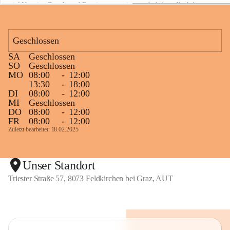
viel Neugier, Freude und Begeisterung mitgemacht haben. Ihr habt 
a
z
diese Naturwoche zu etwas ganz Besonderem gemacht! 💚🌿😊
Geschlossen
SA
Geschlossen
+1
SO
Geschlossen
MO
08:00
-
12:00
13:30
-
18:00
DI
08:00
-
12:00
MI
Geschlossen
DO
08:00
-
12:00
FR
08:00
-
12:00
Zuletzt bearbeitet: 18.02.2025
Unser Standort
Triester Straße 57, 8073 Feldkirchen bei Graz, AUT