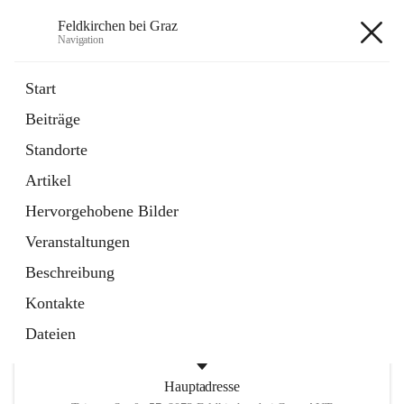
Feldkirchen bei Graz
Navigation
Feldkirchen bei Graz
Start
Beiträge
öffnet
Amtstafel
Standorte
in
Externe Webseite
neuem
Artikel
Tab
öffnet
Abfallwirtschaft
in
Externe Webseite
Hervorgehobene Bilder
neuem
Tab
Veranstaltungen
+4
Beschreibung
Kontakte
Dateien
Hauptadresse