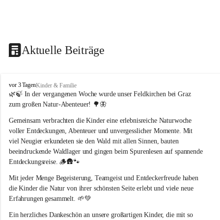
Aktuelle Beiträge
F
vor 3 Tagen
Kinder & Familie
e
🌿🍃 In der vergangenen Woche wurde unser Feldkirchen bei Graz 
l
zum großen Natur-Abenteuer! 🌳🦋
d
k
Gemeinsam verbrachten die Kinder eine erlebnisreiche Naturwoche 
i
voller Entdeckungen, Abenteuer und unvergesslicher Momente. Mit 
r
viel Neugier erkundeten sie den Wald mit allen Sinnen, bauten 
c
beeindruckende Waldlager und gingen beim Spurenlesen auf spannende 
h
Entdeckungsreise. 🪵🛖🐾
e
n
Mit jeder Menge Begeisterung, Teamgeist und Entdeckerfreude haben 
b
die Kinder die Natur von ihrer schönsten Seite erlebt und viele neue 
e
Erfahrungen gesammelt. 🌱💚
i
G
Ein herzliches Dankeschön an unsere großartigen Kinder, die mit so 
r