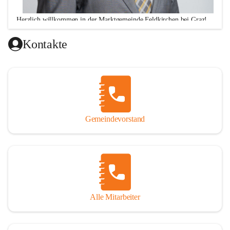
Herzlich willkommen in der Marktgemeinde Feldkirchen bei Graz!
Ich freue mich über Ihren Besuch auf unserer CITIES-Seite 
Kontakte
und hoffe, dass wir Ihnen mit unseren Informationen zu 
vielen wichtigen Themen ausreichend Auskunft geben 
können. Darüber hinaus stehe ich Ihnen zu meinen 
Sprechstunden, Montag von 16.00 bis 18.00 Uhr und 
Donnerstag von 10.00 - 12.00 Uhr sowie nach telefonischer 
Terminvereinbarung, jederzeit für persönliche Anfragen zur 
Gemeindevorstand
Verfügung!
Alle Mitarbeiter